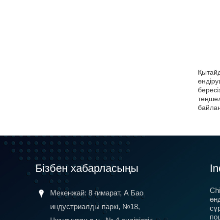
Қытайд
өндіру
бересі
теңшел
байлан
Бізбен хабарласыңы
In
Ch
5G оптикалық талшықты, үйдегі кең жолақты 5G CPE
Мекенжай: 8 ғимарат, А Бао
өн
терминалдарын, CPE жабдықтарын сертификаттауды,
индустриалды паркі, №18,
сұ
SRRC, CTA-ны ауыстырғалы жатыр
пош