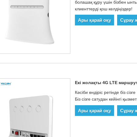
болашақ құру үшін бізбен ынт
клиенттерді қош келдіңіздер!
Ары қарай оқу
Сұрау 
Екі жолақты 4G LTE маршру
Кәсіби өндіріс ретінде біз сі
Біз сізге сатудан кейінгі қызм
Ары қарай оқу
Сұрау 