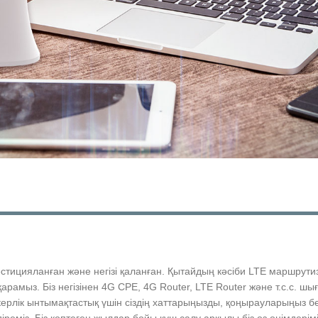
вестицияланған және негізі қаланған. Қытайдың кәсіби LTE маршру
сқарамыз. Біз негізінен 4G CPE, 4G Router, LTE Router және т.с.с. 
рлік ынтымақтастық үшін сіздің хаттарыңызды, қоңырауларыңыз бен 