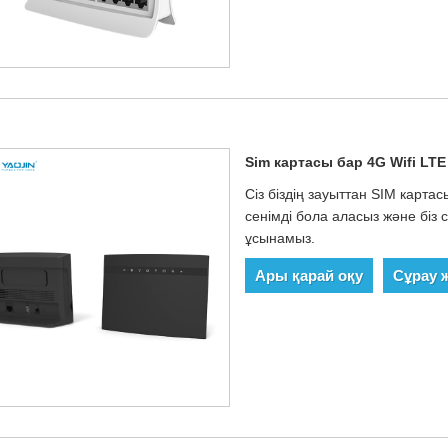
Sim картасы бар 4G Wifi L
Сіз біздің зауыттан SIM карт
сенімді бола аласыз және біз с
ұсынамыз.
Ары қарай оқу
Сұрау 