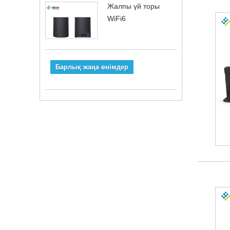
Жалпы үй торы
WiFi6
Барлық жаңа өнімдер