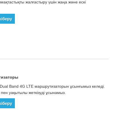
ымақтастықты жалғастыру үшін жаңа және ескі
жіберу
тизаторы
зге Dual Band 4G LTE маршрутизаторын ұсынғымыз келеді.
ет пен уақытылы жеткізуді ұсынамыз.
жіберу