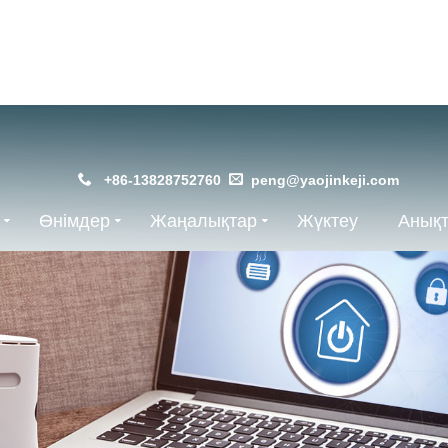
+86-13828752760
peng@yaojinkeji.com
Өнімдер
Жаңалықтар
Жүктеу
Анықт