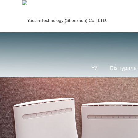
Үй
Біз туралы