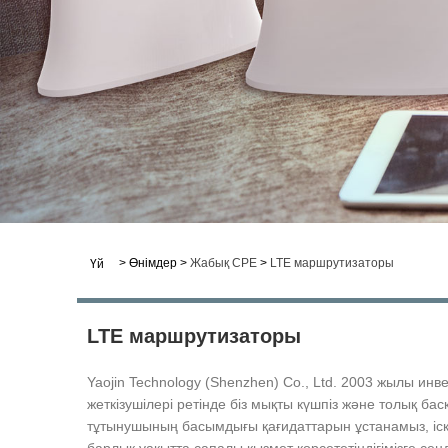
>
Өнімдер
>
Жабық CPE
>
LTE маршрутизаторы
Үй
LTE маршрутизаторы
Yaojin Technology (Shenzhen) Co., Ltd. 2003 жылы ин
жеткізушілері ретінде біз мықты күшпіз және толық ба
тұтынушының басымдығы қағидаттарын ұстанамыз, іске