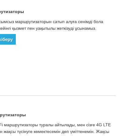
рутизаторы
 сымсыз маршрутизаторын сатып алуға сенімді бола
кейінгі қызмет пен уақытылы жеткізуді ұсынамыз.
жіберу
шрутизаторы
Fi маршрутизаторы туралы айтылады, мен сізге 4G LTE
н жақсы түсінуге көмектесемін деп үміттенемін. Жақсы