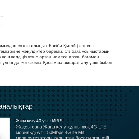
амыздан сатып алыңыз. Кәсіби Қытай {кілт сөзі}
етеміз және жеңілдіктер береміз. Сіз баға ұсыныстарын
а қош келдіңіз және арзан немесе арзан бағамен
з үлгіні де жеткіземіз. Қосымша ақпарат алу үшін бізбен
аңалықтар
Жаңа келу 4G ұялы Mifi !!!
Жақсы сапа Жаңа келу құлпы жоқ 4G LTE
мобильді wifi 150Mbps 4G lte Mifi
маршрутизаторы құлыптан босатылған mifi