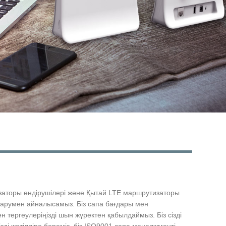
Live
тизаторы өндірушілері және Қытай LTE маршрутизаторы
шығарумен айналысамыз. Біз сапа бағдары мен
тергеулеріңізді шын жүректен қабылдаймыз. Біз сізді