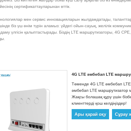
іреміз. Біз көптеген жылдар бойы күш салу арқылы біз өз өнімдерім
йесінің сертификаттауларынан өттік.
технологиялар мен сервис инновацияларын жылдамдатады, талантт
шінде біз үш өнім түрін аламыз: үйдегі ойын-сауық, желілік комму
удің даму үлгісін қалыптастырады. Біздің LTE маршрутизаторы, 4G 
ды.
4G LTE әмбебап LTE маршру
Төменде 4G LTE әмбебап LTE 
әмбебап LTE маршрутизатор мо
Жақсы болашақ құру үшін бізб
клиенттерді қош келдіңіздер!
Ары қарай оқу
Сұрау 