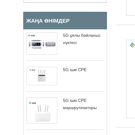
ЖАҢА ӨНІМДЕР
5G ұялы байланыс
нүктесі
5G ішкі CPE
5G ішкі CPE
маршрутизаторы