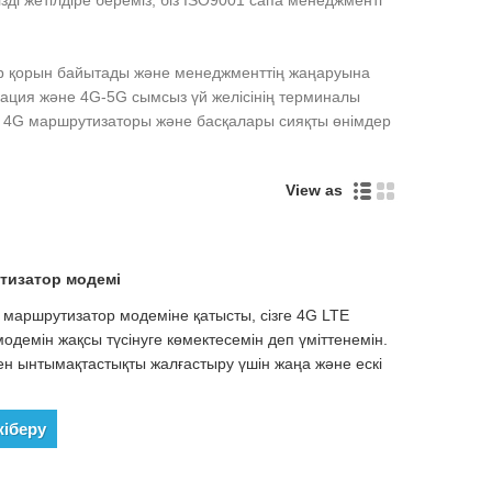
ізді жетілдіре береміз, біз ISO9001 сапа менеджменті
ар қорын байытады және менеджменттің жаңаруына
никация және 4G-5G сымсыз үй желісінің терминалы
CPE, 4G маршрутизаторы және басқалары сияқты өнімдер
View as
тизатор модемі
маршрутизатор модеміне қатысты, сізге 4G LTE
демін жақсы түсінуге көмектесемін деп үміттенемін.
ен ынтымақтастықты жалғастыру үшін жаңа және ескі
жіберу