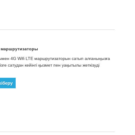
TE маршрутизаторы
асымен 4G Wifi LTE маршрутизаторын сатып алғаныңызға
ізге сатудан кейінгі қызмет пен уақытылы жеткізуді
жіберу