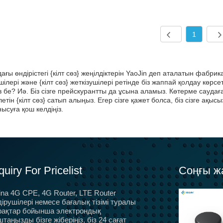
1
ағы өндірістегі {кілт сөз} жеңілдіктерін YaoJin деп аталатын фабрик
шілері және {кілт сөз} жеткізушілері ретінде біз жаппай қолдау көрс
з бе? Иә. Біз сізге прейскурантты да ұсына аламыз. Көтерме саудағ
етін {кілт сөз} сатып алыңыз. Егер сізге қажет болса, біз сізге ақысы
ысуға қош келдіңіз.
quiry For Pricelist
Соңғы ж
ina 4G CPE, 4G Router, LTE Router
Яожин Дубайдағы Gitex 2025 Expo-да қатысты
дірушілері немесе бағалық тізімі туралы
Яожин Дубайда өткен Гитекс ЭКСПО-ға
рақтар бойынша электрондық
қатысты
таңызды бізге жіберіңіз, біз 24 сағат