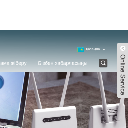
Қазақша
ама жіберу
Бізбен хабарласыңы