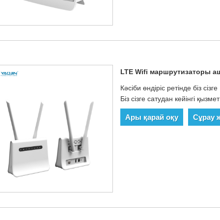
LTE Wifi маршрутизаторы 
Кәсіби өндіріс ретінде біз сіз
Біз сізге сатудан кейінгі қызм
Ары қарай оқу
Сұрау 