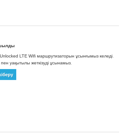
ашылды
ге Unlocked LTE Wifi маршрутизаторын ұсынғымыз келеді.
ет пен уақытылы жеткізуді ұсынамыз.
жіберу