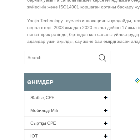
барлық уақытта сапалы қызмет көрсететіндігімізге сенд
жүйесінің және ISO14001 қоршаған ортаны басқару жү
Yaojin Technology тәуелсіз инновацияны қолдайды, 
ықпал етеді. 2003 жылдан 2020 жылға дейінгі 17 жыл і
негізгі тірек ретінде, біртіндеп көп салалы үйлестір
адамдар үшін ақылды, сау және бай өмірді жасай ала
ӨНІМДЕР
Жабық CPE
Мобильді Mifi
Сыртқы CPE
IOT